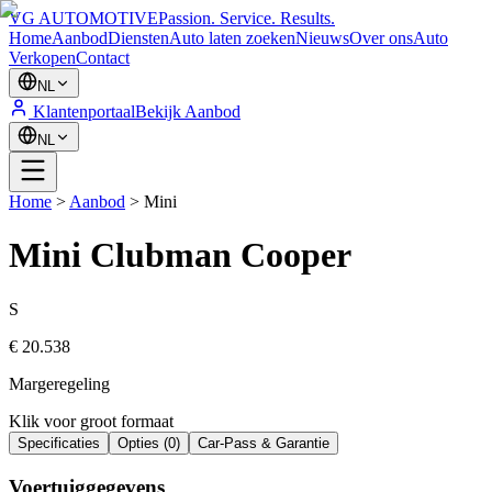
VG AUTOMOTIVE
Passion. Service. Results.
Home
Aanbod
Diensten
Auto laten zoeken
Nieuws
Over ons
Auto
Verkopen
Contact
NL
Klantenportaal
Bekijk Aanbod
NL
Home
>
Aanbod
>
Mini
Mini
Clubman Cooper
S
€ 20.538
Margeregeling
Klik voor groot formaat
Specificaties
Opties
(
0
)
Car-Pass & Garantie
Voertuiggegevens