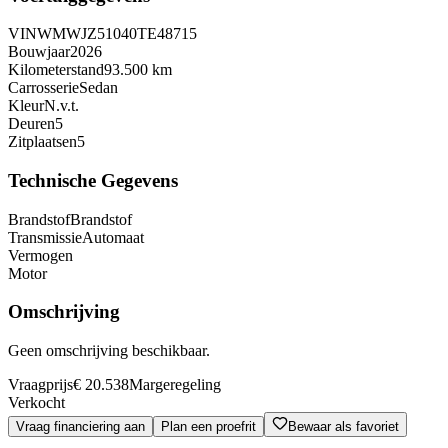
VIN
WMWJZ51040TE48715
Bouwjaar
2026
Kilometerstand
93.500 km
Carrosserie
Sedan
Kleur
N.v.t.
Deuren
5
Zitplaatsen
5
Technische Gegevens
Brandstof
Brandstof
Transmissie
Automaat
Vermogen
Motor
Omschrijving
Geen omschrijving beschikbaar.
Vraagprijs
€ 20.538
Margeregeling
Verkocht
Vraag financiering aan
Plan een proefrit
Bewaar als favoriet