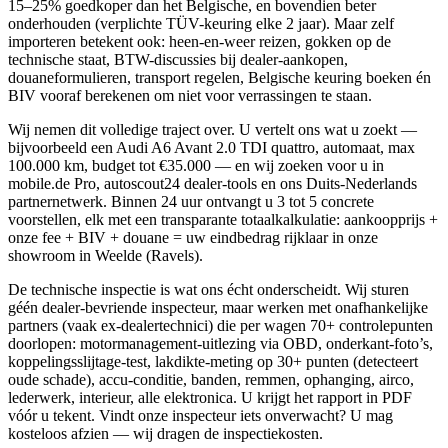
15–25% goedkoper dan het Belgische, en bovendien beter
onderhouden (verplichte TÜV-keuring elke 2 jaar). Maar zelf
importeren betekent ook: heen-en-weer reizen, gokken op de
technische staat, BTW-discussies bij dealer-aankopen,
douaneformulieren, transport regelen, Belgische keuring boeken én
BIV vooraf berekenen om niet voor verrassingen te staan.
Wij nemen dit volledige traject over. U vertelt ons wat u zoekt —
bijvoorbeeld een Audi A6 Avant 2.0 TDI quattro, automaat, max
100.000 km, budget tot €35.000 — en wij zoeken voor u in
mobile.de Pro, autoscout24 dealer-tools en ons Duits-Nederlands
partnernetwerk. Binnen 24 uur ontvangt u 3 tot 5 concrete
voorstellen, elk met een transparante totaalkalkulatie: aankoopprijs +
onze fee + BIV + douane = uw eindbedrag rijklaar in onze
showroom in Weelde (Ravels).
De technische inspectie is wat ons écht onderscheidt. Wij sturen
géén dealer-bevriende inspecteur, maar werken met onafhankelijke
partners (vaak ex-dealertechnici) die per wagen 70+ controlepunten
doorlopen: motormanagement-uitlezing via OBD, onderkant-foto’s,
koppelingsslijtage-test, lakdikte-meting op 30+ punten (detecteert
oude schade), accu-conditie, banden, remmen, ophanging, airco,
lederwerk, interieur, alle elektronica. U krijgt het rapport in PDF
vóór u tekent. Vindt onze inspecteur iets onverwacht? U mag
kosteloos afzien — wij dragen de inspectiekosten.