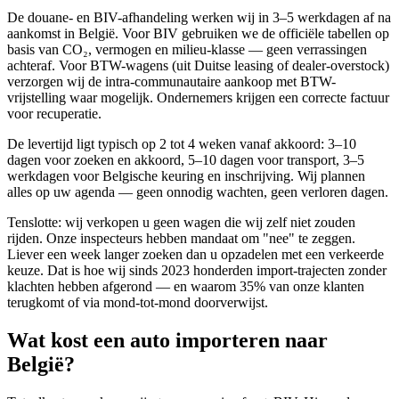
De douane- en BIV-afhandeling werken wij in 3–5 werkdagen af na
aankomst in België. Voor BIV gebruiken we de officiële tabellen op
basis van CO₂, vermogen en milieu-klasse — geen verrassingen
achteraf. Voor BTW-wagens (uit Duitse leasing of dealer-overstock)
verzorgen wij de intra-communautaire aankoop met BTW-
vrijstelling waar mogelijk. Ondernemers krijgen een correcte factuur
voor recuperatie.
De levertijd ligt typisch op 2 tot 4 weken vanaf akkoord: 3–10
dagen voor zoeken en akkoord, 5–10 dagen voor transport, 3–5
werkdagen voor Belgische keuring en inschrijving. Wij plannen
alles op uw agenda — geen onnodig wachten, geen verloren dagen.
Tenslotte: wij verkopen u geen wagen die wij zelf niet zouden
rijden. Onze inspecteurs hebben mandaat om "nee" te zeggen.
Liever een week langer zoeken dan u opzadelen met een verkeerde
keuze. Dat is hoe wij sinds 2023 honderden import-trajecten zonder
klachten hebben afgerond — en waarom 35% van onze klanten
terugkomt of via mond-tot-mond doorverwijst.
Wat kost een auto importeren naar
België?