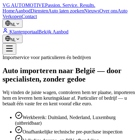
VG AUTOMOTIVE
Passion. Service. Results.
Home
Aanbod
Diensten
Auto laten zoeken
Nieuws
Over ons
Auto
Verkopen
Contact
NL
Klantenportaal
Bekijk Aanbod
NL
Importservice voor particulieren én bedrijven
Auto importeren naar België — door
specialisten, zonder gedoe
Wij vinden de juiste wagen, controleren hem ter plaatse, importeren
hem en leveren hem keuringsklaar af. Particulier of bedrijf — u
betaalt één vaste fee en kent vooraf elke euro.
Werkbereik: Duitsland, Nederland, Luxemburg
(uitbreidbaar)
Onafhankelijke technische pre-purchase inspection