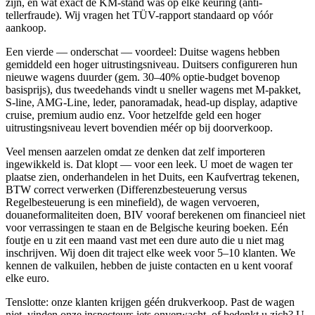
zijn, en wat exact de KM-stand was op elke keuring (anti-
tellerfraude). Wij vragen het TÜV-rapport standaard op vóór
aankoop.
Een vierde — onderschat — voordeel: Duitse wagens hebben
gemiddeld een hoger uitrustingsniveau. Duitsers configureren hun
nieuwe wagens duurder (gem. 30–40% optie-budget bovenop
basisprijs), dus tweedehands vindt u sneller wagens met M-pakket,
S-line, AMG-Line, leder, panoramadak, head-up display, adaptive
cruise, premium audio enz. Voor hetzelfde geld een hoger
uitrustingsniveau levert bovendien méér op bij doorverkoop.
Veel mensen aarzelen omdat ze denken dat zelf importeren
ingewikkeld is. Dat klopt — voor een leek. U moet de wagen ter
plaatse zien, onderhandelen in het Duits, een Kaufvertrag tekenen,
BTW correct verwerken (Differenzbesteuerung versus
Regelbesteuerung is een minefield), de wagen vervoeren,
douaneformaliteiten doen, BIV vooraf berekenen om financieel niet
voor verrassingen te staan en de Belgische keuring boeken. Eén
foutje en u zit een maand vast met een dure auto die u niet mag
inschrijven. Wij doen dit traject elke week voor 5–10 klanten. We
kennen de valkuilen, hebben de juiste contacten en u kent vooraf
elke euro.
Tenslotte: onze klanten krijgen géén drukverkoop. Past de wagen
niet, vinden onze inspecteurs iets onverwacht, of bedenkt u zich? U