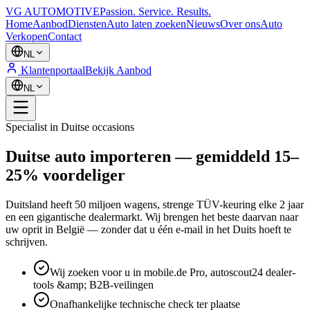
VG AUTOMOTIVE
Passion. Service. Results.
Home
Aanbod
Diensten
Auto laten zoeken
Nieuws
Over ons
Auto
Verkopen
Contact
NL
Klantenportaal
Bekijk Aanbod
NL
Specialist in Duitse occasions
Duitse auto importeren — gemiddeld 15–
25% voordeliger
Duitsland heeft 50 miljoen wagens, strenge TÜV-keuring elke 2 jaar
en een gigantische dealermarkt. Wij brengen het beste daarvan naar
uw oprit in België — zonder dat u één e-mail in het Duits hoeft te
schrijven.
Wij zoeken voor u in mobile.de Pro, autoscout24 dealer-
tools &amp; B2B-veilingen
Onafhankelijke technische check ter plaatse