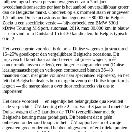
miljoen ingeschreven personenwagens en zo’n 7 miljoen
tweedehandstransacties per jaar is het aanbod onvergelijkbaar groter
dan de Belgische markt. Concreet: op elk moment staan er ongeveer
1,5 miljoen Duitse occasions online tegenover ~80.000 in België.
Zoekt u een specifieke versie — bijvoorbeeld een BMW 530d
xDrive Touring M-Sport, automaat, 2019, max 80.000 km, in blauw
— dan vindt u in Duitsland 15 tot 30 kandidaten. In België: typisch
0 tot 2.
Het tweede grote voordeel is de prijs. Duitse wagens zijn structureel
15–25% goedkoper dan vergelijkbare Belgische occasions. Dit
prijsverschil komt door aanbod-overschot (méér wagens, méér
concurrentie tussen dealers), een hoger leasing-rendement (Duitse
leasingmaatschappijen verkopen contractueel binnen 36–48
maanden door, met grote volumes naar specialised exporters), en het
feit dat Belgische dealers hun marge bovenop de Duitse import-prijs
leggen — die marge slaat u over door rechtstreeks via ons te
importeren.
Het derde voordeel — en eigenlijk het belangrijkste qua kwaliteit —
is de verplichte TÜV-keuring elke 2 jaar. Vanaf 3 jaar oud moet élke
Duitse wagen elke 2 jaar door de TÜV (vergelijkbaar met de
Belgische keuring maar grondiger). Dit betekent dat u géén
onbekend onderhoud koopt: in het TÜV-rapport ziet u of vorige
eigenaren goed onderhoud hebben uitgevoerd, of er kritieke punten