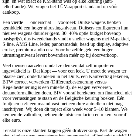
zijn, en wat exact de KM-stand was op elke keuring (anti-
tellerfraude). Wij vragen het TÜV-rapport standaard op vóór
aankoop.
Een vierde — onderschat — voordeel: Duitse wagens hebben
gemiddeld een hoger uitrustingsniveau. Duitsers configureren hun
nieuwe wagens duurder (gem. 30–40% optie-budget bovenop
basisprijs), dus tweedehands vindt u sneller wagens met M-pakket,
S-line, AMG-Line, leder, panoramadak, head-up display, adaptive
cruise, premium audio enz. Voor hetzelfde geld een hoger
uitrustingsniveau levert bovendien méér op bij doorverkoop.
Veel mensen aarzelen omdat ze denken dat zelf importeren
ingewikkeld is. Dat klopt — voor een leek. U moet de wagen ter
plaatse zien, onderhandelen in het Duits, een Kaufvertrag tekenen,
BTW correct verwerken (Differenzbesteuerung versus
Regelbesteuerung is een minefield), de wagen vervoeren,
douaneformaliteiten doen, BIV vooraf berekenen om financieel niet
voor verrassingen te staan en de Belgische keuring boeken. Eén
foutje en u zit een maand vast met een dure auto die u niet mag
inschrijven. Wij doen dit traject elke week voor 5–10 klanten. We
kennen de valkuilen, hebben de juiste contacten en u kent vooraf
elke euro.
Tenslotte: onze klanten krijgen géén drukverkoop. Past de wagen
niet, vinden onze inspecteurs iets onverwacht, of bedenkt u zich? U