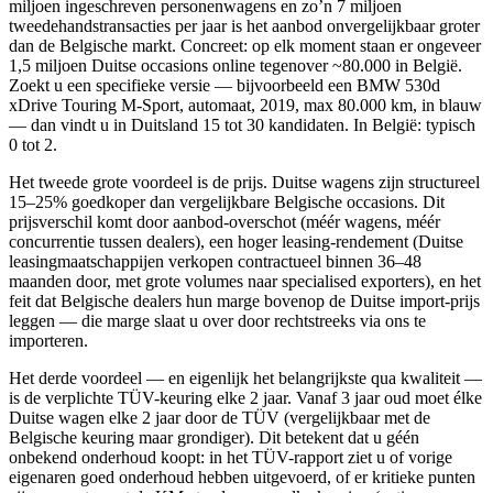
miljoen ingeschreven personenwagens en zo’n 7 miljoen
tweedehandstransacties per jaar is het aanbod onvergelijkbaar groter
dan de Belgische markt. Concreet: op elk moment staan er ongeveer
1,5 miljoen Duitse occasions online tegenover ~80.000 in België.
Zoekt u een specifieke versie — bijvoorbeeld een BMW 530d
xDrive Touring M-Sport, automaat, 2019, max 80.000 km, in blauw
— dan vindt u in Duitsland 15 tot 30 kandidaten. In België: typisch
0 tot 2.
Het tweede grote voordeel is de prijs. Duitse wagens zijn structureel
15–25% goedkoper dan vergelijkbare Belgische occasions. Dit
prijsverschil komt door aanbod-overschot (méér wagens, méér
concurrentie tussen dealers), een hoger leasing-rendement (Duitse
leasingmaatschappijen verkopen contractueel binnen 36–48
maanden door, met grote volumes naar specialised exporters), en het
feit dat Belgische dealers hun marge bovenop de Duitse import-prijs
leggen — die marge slaat u over door rechtstreeks via ons te
importeren.
Het derde voordeel — en eigenlijk het belangrijkste qua kwaliteit —
is de verplichte TÜV-keuring elke 2 jaar. Vanaf 3 jaar oud moet élke
Duitse wagen elke 2 jaar door de TÜV (vergelijkbaar met de
Belgische keuring maar grondiger). Dit betekent dat u géén
onbekend onderhoud koopt: in het TÜV-rapport ziet u of vorige
eigenaren goed onderhoud hebben uitgevoerd, of er kritieke punten