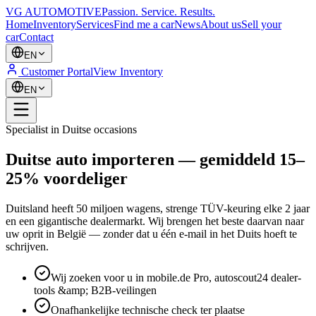
VG AUTOMOTIVE
Passion. Service. Results.
Home
Inventory
Services
Find me a car
News
About us
Sell your
car
Contact
EN
Customer Portal
View Inventory
EN
Specialist in Duitse occasions
Duitse auto importeren — gemiddeld 15–
25% voordeliger
Duitsland heeft 50 miljoen wagens, strenge TÜV-keuring elke 2 jaar
en een gigantische dealermarkt. Wij brengen het beste daarvan naar
uw oprit in België — zonder dat u één e-mail in het Duits hoeft te
schrijven.
Wij zoeken voor u in mobile.de Pro, autoscout24 dealer-
tools &amp; B2B-veilingen
Onafhankelijke technische check ter plaatse