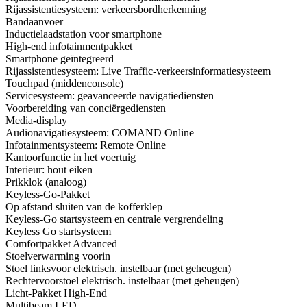
Rijassistentiesysteem: verkeersbordherkenning
Bandaanvoer
Inductielaadstation voor smartphone
High-end infotainmentpakket
Smartphone geïntegreerd
Rijassistentiesysteem: Live Traffic-verkeersinformatiesysteem
Touchpad (middenconsole)
Servicesysteem: geavanceerde navigatiediensten
Voorbereiding van conciërgediensten
Media-display
Audionavigatiesysteem: COMAND Online
Infotainmentsysteem: Remote Online
Kantoorfunctie in het voertuig
Interieur: hout eiken
Prikklok (analoog)
Keyless-Go-Pakket
Op afstand sluiten van de kofferklep
Keyless-Go startsysteem en centrale vergrendeling
Keyless Go startsysteem
Comfortpakket Advanced
Stoelverwarming voorin
Stoel linksvoor elektrisch. instelbaar (met geheugen)
Rechtervoorstoel elektrisch. instelbaar (met geheugen)
Licht-Pakket High-End
Multibeam LED