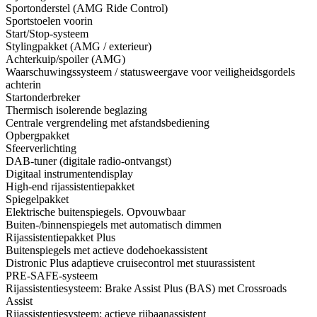
Sportonderstel (AMG Ride Control)
Sportstoelen voorin
Start/Stop-systeem
Stylingpakket (AMG / exterieur)
Achterkuip/spoiler (AMG)
Waarschuwingssysteem / statusweergave voor veiligheidsgordels
achterin
Startonderbreker
Thermisch isolerende beglazing
Centrale vergrendeling met afstandsbediening
Opbergpakket
Sfeerverlichting
DAB-tuner (digitale radio-ontvangst)
Digitaal instrumentendisplay
High-end rijassistentiepakket
Spiegelpakket
Elektrische buitenspiegels. Opvouwbaar
Buiten-/binnenspiegels met automatisch dimmen
Rijassistentiepakket Plus
Buitenspiegels met actieve dodehoekassistent
Distronic Plus adaptieve cruisecontrol met stuurassistent
PRE-SAFE-systeem
Rijassistentiesysteem: Brake Assist Plus (BAS) met Crossroads
Assist
Rijassistentiesysteem: actieve rijbaanassistent