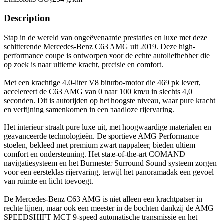
Description
Stap in de wereld van ongeëvenaarde prestaties en luxe met deze
schitterende Mercedes-Benz C63 AMG uit 2019. Deze high-
performance coupe is ontworpen voor de echte autoliefhebber die
op zoek is naar ultieme kracht, precisie en comfort.
Met een krachtige 4.0-liter V8 biturbo-motor die 469 pk levert,
accelereert de C63 AMG van 0 naar 100 km/u in slechts 4,0
seconden. Dit is autorijden op het hoogste niveau, waar pure kracht
en verfijning samenkomen in een naadloze rijervaring.
Het interieur straalt pure luxe uit, met hoogwaardige materialen en
geavanceerde technologieën. De sportieve AMG Performance
stoelen, bekleed met premium zwart nappaleer, bieden ultiem
comfort en ondersteuning. Het state-of-the-art COMAND
navigatiesysteem en het Burmester Surround Sound systeem zorgen
voor een eersteklas rijervaring, terwijl het panoramadak een gevoel
van ruimte en licht toevoegt.
De Mercedes-Benz C63 AMG is niet alleen een krachtpatser in
rechte lijnen, maar ook een meester in de bochten dankzij de AMG
SPEEDSHIFT MCT 9-speed automatische transmissie en het