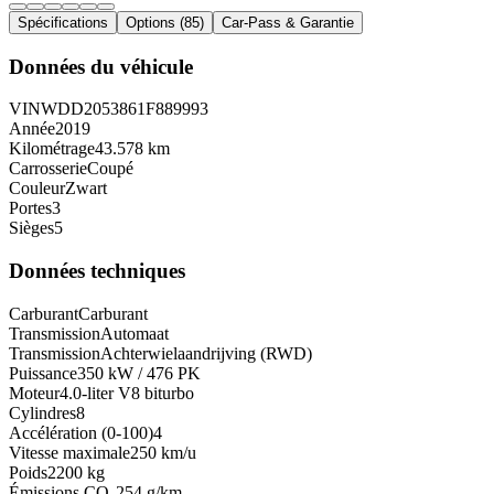
Spécifications
Options
(
85
)
Car-Pass & Garantie
Données du véhicule
VIN
WDD2053861F889993
Année
2019
Kilométrage
43.578 km
Carrosserie
Coupé
Couleur
Zwart
Portes
3
Sièges
5
Données techniques
Carburant
Carburant
Transmission
Automaat
Transmission
Achterwielaandrijving (RWD)
Puissance
350 kW / 476 PK
Moteur
4.0-liter V8 biturbo
Cylindres
8
Accélération (0-100)
4
Vitesse maximale
250 km/u
Poids
2200
kg
Émissions CO₂
254
g/km