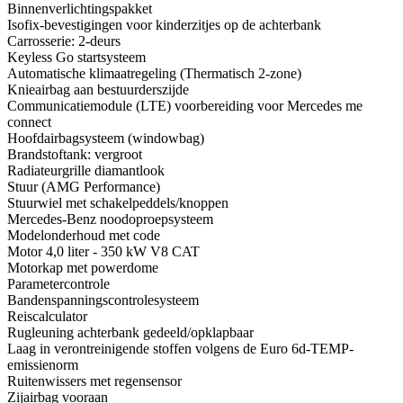
Binnenverlichtingspakket
Isofix-bevestigingen voor kinderzitjes op de achterbank
Carrosserie: 2-deurs
Keyless Go startsysteem
Automatische klimaatregeling (Thermatisch 2-zone)
Knieairbag aan bestuurderszijde
Communicatiemodule (LTE) voorbereiding voor Mercedes me
connect
Hoofdairbagsysteem (windowbag)
Brandstoftank: vergroot
Radiateurgrille diamantlook
Stuur (AMG Performance)
Stuurwiel met schakelpeddels/knoppen
Mercedes-Benz noodoproepsysteem
Modelonderhoud met code
Motor 4,0 liter - 350 kW V8 CAT
Motorkap met powerdome
Parametercontrole
Bandenspanningscontrolesysteem
Reiscalculator
Rugleuning achterbank gedeeld/opklapbaar
Laag in verontreinigende stoffen volgens de Euro 6d-TEMP-
emissienorm
Ruitenwissers met regensensor
Zijairbag vooraan