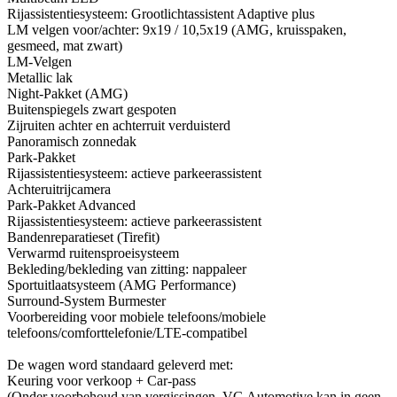
Rijassistentiesysteem: Grootlichtassistent Adaptive plus
LM velgen voor/achter: 9x19 / 10,5x19 (AMG, kruisspaken,
gesmeed, mat zwart)
LM-Velgen
Metallic lak
Night-Pakket (AMG)
Buitenspiegels zwart gespoten
Zijruiten achter en achterruit verduisterd
Panoramisch zonnedak
Park-Pakket
Rijassistentiesysteem: actieve parkeerassistent
Achteruitrijcamera
Park-Pakket Advanced
Rijassistentiesysteem: actieve parkeerassistent
Bandenreparatieset (Tirefit)
Verwarmd ruitensproeisysteem
Bekleding/bekleding van zitting: nappaleer
Sportuitlaatsysteem (AMG Performance)
Surround-System Burmester
Voorbereiding voor mobiele telefoons/mobiele
telefoons/comforttelefonie/LTE-compatibel
De wagen word standaard geleverd met:
Keuring voor verkoop + Car-pass
(Onder voorbehoud van vergissingen. VG Automotive kan in geen