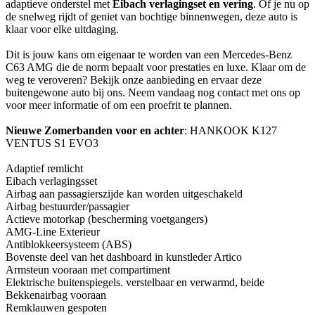
adaptieve onderstel met
Eibach verlagingset en vering
. Of je nu op
de snelweg rijdt of geniet van bochtige binnenwegen, deze auto is
klaar voor elke uitdaging.
Dit is jouw kans om eigenaar te worden van een Mercedes-Benz
C63 AMG die de norm bepaalt voor prestaties en luxe. Klaar om de
weg te veroveren? Bekijk onze aanbieding en ervaar deze
buitengewone auto bij ons. Neem vandaag nog contact met ons op
voor meer informatie of om een proefrit te plannen.
Nieuwe Zomerbanden voor en achter
: HANKOOK K127
VENTUS S1 EVO3
Adaptief remlicht
Eibach verlagingsset
Airbag aan passagierszijde kan worden uitgeschakeld
Airbag bestuurder/passagier
Actieve motorkap (bescherming voetgangers)
AMG-Line Exterieur
Antiblokkeersysteem (ABS)
Bovenste deel van het dashboard in kunstleder Artico
Armsteun vooraan met compartiment
Elektrische buitenspiegels. verstelbaar en verwarmd, beide
Bekkenairbag vooraan
Remklauwen gespoten