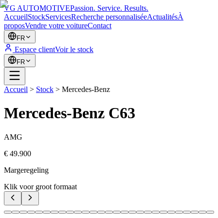
VG AUTOMOTIVE
Passion. Service. Results.
Accueil
Stock
Services
Recherche personnalisée
Actualités
À
propos
Vendre votre voiture
Contact
FR
Espace client
Voir le stock
FR
Accueil
>
Stock
>
Mercedes-Benz
Mercedes-Benz
C63
AMG
€ 49.900
Margeregeling
Klik voor groot formaat