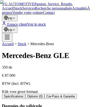
VG AUTOMOTIVE
Passion. Service. Results.
Accueil
Stock
Services
Recherche personnalisée
Actualités
À
propos
Vendre votre voiture
Contact
FR
Espace client
Voir le stock
FR
Accueil
>
Stock
>
Mercedes-Benz
Mercedes-Benz
GLE
350 de
€ 87.000
BTW (Incl. BTW)
Klik voor groot formaat
Spécifications
Options
(
0
)
Car-Pass & Garantie
Données du véhicule