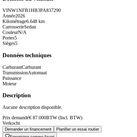
VIN
W1NFB1HB3PA837290
Année
2026
Kilométrage
6.648 km
Carrosserie
Sedan
Couleur
N/A
Portes
5
Sièges
5
Données techniques
Carburant
Carburant
Transmission
Automaat
Puissance
Moteur
Description
Aucune description disponible.
Prix demandé
€ 87.000
BTW (Incl. BTW)
Verkocht
Demander un financement
Planifier un essai routier
Enregistrer comme favori