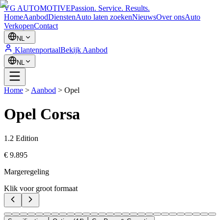
VG AUTOMOTIVE
Passion. Service. Results.
Home
Aanbod
Diensten
Auto laten zoeken
Nieuws
Over ons
Auto
Verkopen
Contact
NL
Klantenportaal
Bekijk Aanbod
NL
Home
>
Aanbod
>
Opel
Opel
Corsa
1.2 Edition
€ 9.895
Margeregeling
Klik voor groot formaat