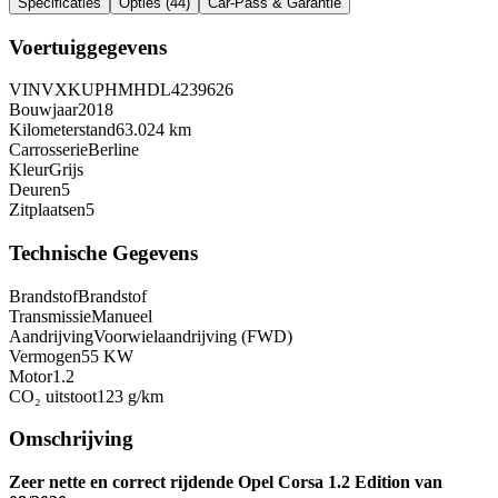
Specificaties
Opties
(
44
)
Car-Pass & Garantie
Voertuiggegevens
VIN
VXKUPHMHDL4239626
Bouwjaar
2018
Kilometerstand
63.024 km
Carrosserie
Berline
Kleur
Grijs
Deuren
5
Zitplaatsen
5
Technische Gegevens
Brandstof
Brandstof
Transmissie
Manueel
Aandrijving
Voorwielaandrijving (FWD)
Vermogen
55 KW
Motor
1.2
CO₂ uitstoot
123
g/km
Omschrijving
Zeer nette en correct rijdende Opel Corsa 1.2 Edition van