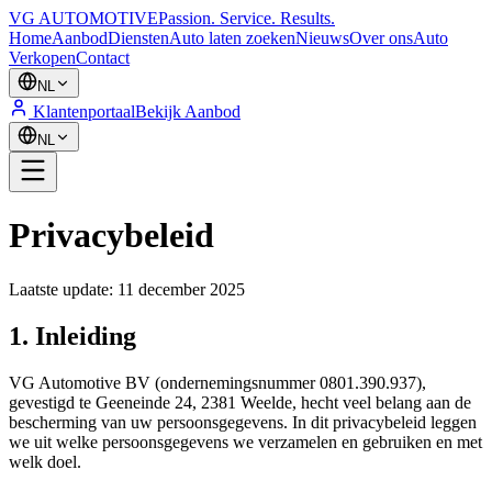
VG AUTOMOTIVE
Passion. Service. Results.
Home
Aanbod
Diensten
Auto laten zoeken
Nieuws
Over ons
Auto
Verkopen
Contact
NL
Klantenportaal
Bekijk Aanbod
NL
Privacybeleid
Laatste update: 11 december 2025
1. Inleiding
VG Automotive BV (ondernemingsnummer 0801.390.937),
gevestigd te Geeneinde 24, 2381 Weelde, hecht veel belang aan de
bescherming van uw persoonsgegevens. In dit privacybeleid leggen
we uit welke persoonsgegevens we verzamelen en gebruiken en met
welk doel.