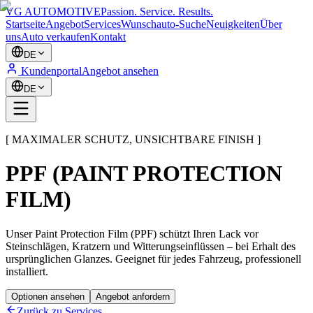
VG AUTOMOTIVE
Passion. Service. Results.
Startseite
Angebot
Services
Wunschauto-Suche
Neuigkeiten
Über
uns
Auto verkaufen
Kontakt
DE
Kundenportal
Angebot ansehen
DE
[ MAXIMALER SCHUTZ, UNSICHTBARE FINISH ]
PPF (PAINT PROTECTION
FILM)
Unser Paint Protection Film (PPF) schützt Ihren Lack vor
Steinschlägen, Kratzern und Witterungseinflüssen – bei Erhalt des
ursprünglichen Glanzes. Geeignet für jedes Fahrzeug, professionell
installiert.
Optionen ansehen
Angebot anfordern
Zurück zu Services